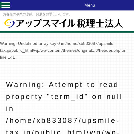
Menu
お客様の事業の永続・発展をお手伝いします。
Warning
: Undefined array key 0 in
/home/xb833087/upsmile-
tax.jp/public_html/wp/wp-content/themes/original1.3/header.php
on
line
141
Warning
: Attempt to read
property "term_id" on null
in
/home/xb833087/upsmile-
tax.jp/public_html/wp/wp-