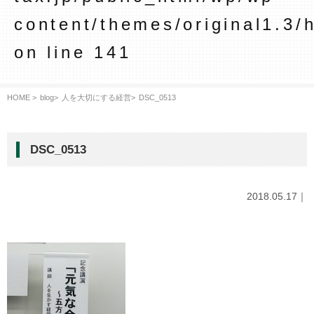
content/themes/original1.3/
on line
141
HOME >
blog
>
人を大切にする経営
>
DSC_0513
DSC_0513
2018.05.17｜