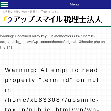
Menu
お客様の事業の永続・発展をお手伝いします。
Warning
: Undefined array key 0 in
/home/xb833087/upsmile-
tax.jp/public_html/wp/wp-content/themes/original1.3/header.php
on
line
141
Warning
: Attempt to read
property "term_id" on null
in
/home/xb833087/upsmile-
tax.jp/public_html/wp/wp-