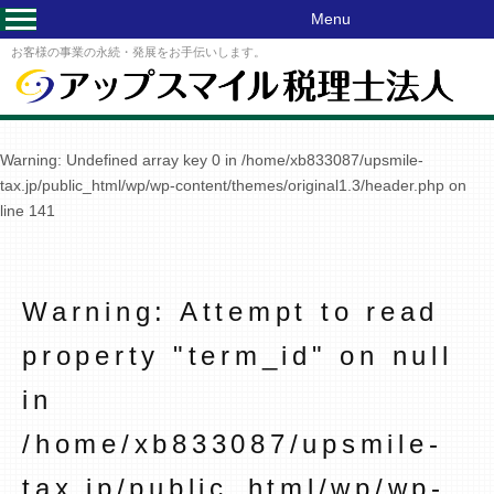
Menu
お客様の事業の永続・発展をお手伝いします。
Warning
: Undefined array key 0 in
/home/xb833087/upsmile-
tax.jp/public_html/wp/wp-content/themes/original1.3/header.php
on
line
141
Warning
: Attempt to read
property "term_id" on null
in
/home/xb833087/upsmile-
tax.jp/public_html/wp/wp-