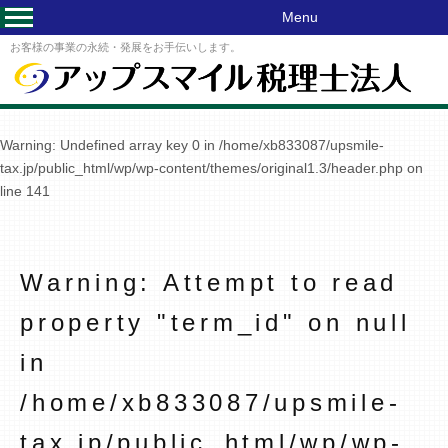
Menu
お客様の事業の永続・発展をお手伝いします。
Warning
: Undefined array key 0 in
/home/xb833087/upsmile-
tax.jp/public_html/wp/wp-content/themes/original1.3/header.php
on
line
141
Warning
: Attempt to read
property "term_id" on null
in
/home/xb833087/upsmile-
tax.jp/public_html/wp/wp-