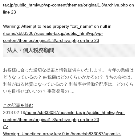
tax.jp/public_html/wp/wp-content/themes/original1.3/archive.php
on
line
23
Warning
: Attempt to read property "cat_name" on null in
/home/xb833087/upsmile-tax.jp/public_html/wp/wp-
content/themes/original1.3/archive.php
on line
23
法人・個人税務顧問
お客様に合った適切な提案と情報提供をいたします。 今年の業績は
どうなっているの？ 納税額はどのくらいかかるの？ うちの会社は、
利益が出る体質になっているの？ 利益率や労働分配率は、どのくら
いを目指せばいいの？ 事業発展の …
この記事を読む
2018.02.19
/home/xb833087/upsmile-tax.jp/public_html/wp/wp-
content/themes/original1.3/archive.php on line
23
/">
Warning
: Undefined array key 0 in
/home/xb833087/upsmile-