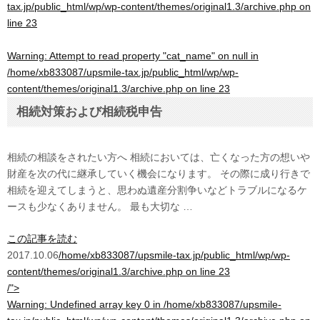
tax.jp/public_html/wp/wp-content/themes/original1.3/archive.php
on
line
23
Warning
: Attempt to read property "cat_name" on null in
/home/xb833087/upsmile-tax.jp/public_html/wp/wp-
content/themes/original1.3/archive.php
on line
23
相続対策および相続税申告
相続の相談をされたい方へ 相続においては、亡くなった方の想いや
財産を次の代に継承していく機会になります。 その際に成り行きで
相続を迎えてしまうと、思わぬ遺産分割争いなどトラブルになるケ
ースも少なくありません。 最も大切な …
この記事を読む
2017.10.06
/home/xb833087/upsmile-tax.jp/public_html/wp/wp-
content/themes/original1.3/archive.php on line
23
/">
Warning
: Undefined array key 0 in
/home/xb833087/upsmile-