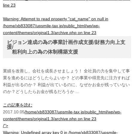
line
23
Warning
: Attempt to read property "cat_name" on null in
/home/xb833087/upsmile-tax.jp/public_html/wp/wp-
content/themes/original1.3/archive.php
on line
23
ビジョン達成の為の事業計画作成支援/財務力向上支
援/
粗利向上の為の体制構築支援
業績を改善し、会社を成長させましょう！ 全社員の力を集中して事
業を進めるにはどうしたらよいか？ どの事業や得意先に注力すれば
利益が出るのか？ 利益が出ているのに、なぜかお金が残っていない
のか？どうしたらお金が残るだろうか …
この記事を読む
2017.10.05
/home/xb833087/upsmile-tax.jp/public_html/wp/wp-
content/themes/original1.3/archive.php on line
23
/">
Warning
: Undefined array key 0 in
/home/xb833087/upsmile-