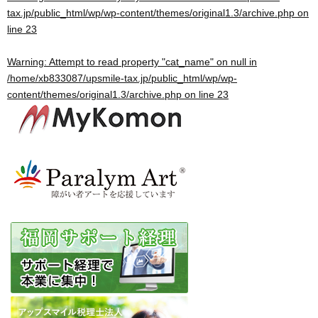
tax.jp/public_html/wp/wp-content/themes/original1.3/archive.php
on
line
23
Warning
: Attempt to read property "cat_name" on null in
/home/xb833087/upsmile-tax.jp/public_html/wp/wp-
content/themes/original1.3/archive.php
on line
23