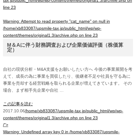
tax.jp/public_html/wp/wp-content/themes/original1.3/archive.php
on
line
23
Warning
: Attempt to read property "cat_name" on null in
/home/xb833087/upsmile-tax.jp/public_html/wp/wp-
content/themes/original1.3/archive.php
on line
23
M＆Aに伴う財務調査および企業価値評価（株価算
定）
自社の現状分析・M&A支援をお願いしたい方へ 今後の事業展開を考
えて、成長の為に事業を買収したり、後継者不足や社員を守る為に
事業を売却する経営戦略を取られる企業が増えてきています。 その
場合、まず相手先企業や自社 …
この記事を読む
2017.10.06
/home/xb833087/upsmile-tax.jp/public_html/wp/wp-
content/themes/original1.3/archive.php on line
23
/">
Warning
: Undefined array key 0 in
/home/xb833087/upsmile-