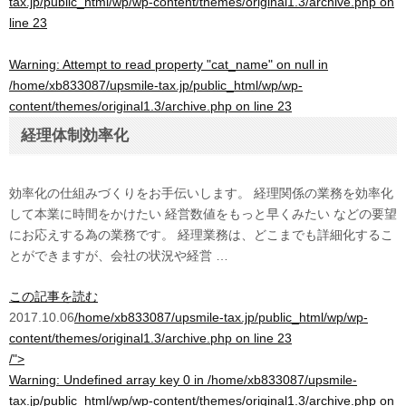
tax.jp/public_html/wp/wp-content/themes/original1.3/archive.php
on
line
23
Warning
: Attempt to read property "cat_name" on null in
/home/xb833087/upsmile-tax.jp/public_html/wp/wp-
content/themes/original1.3/archive.php
on line
23
経理体制効率化
効率化の仕組みづくりをお手伝いします。 経理関係の業務を効率化
して本業に時間をかけたい 経営数値をもっと早くみたい などの要望
にお応えする為の業務です。 経理業務は、どこまでも詳細化するこ
とができますが、会社の状況や経営 …
この記事を読む
2017.10.06
/home/xb833087/upsmile-tax.jp/public_html/wp/wp-
content/themes/original1.3/archive.php on line
23
/">
Warning
: Undefined array key 0 in
/home/xb833087/upsmile-
tax.jp/public_html/wp/wp-content/themes/original1.3/archive.php
on