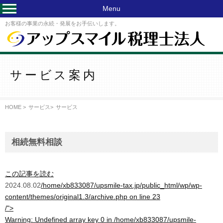
Menu
お客様の事業の永続・発展をお手伝いします。
サービス案内
HOME >
サービス
>
サービス
相続無料相談
この記事を読む
2024.08.02
/home/xb833087/upsmile-tax.jp/public_html/wp/wp-
content/themes/original1.3/archive.php on line
23
/">
Warning
: Undefined array key 0 in
/home/xb833087/upsmile-