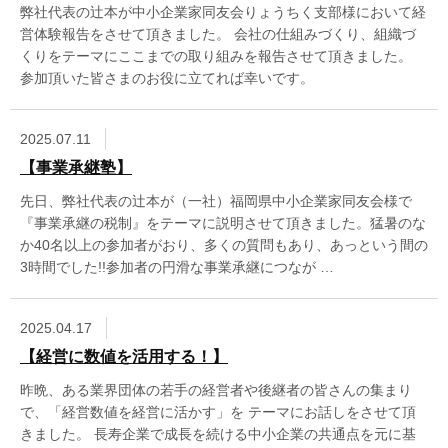
弊社代表の辻本が中小企業家同友会りょうちく支部様において経
営体験報告をさせて頂きました。 会社の仕組みづくり、組織づ
くりをテーマにここまでの取り組みを報告させて頂きました。
参加頂いた皆さまのお役に立てれば幸いです。
2025.07.11
【事業承継塾】
先日、弊社代表の辻本が（一社）福岡県中小企業家同友会様で
『事業承継の税制』をテーマに説明させて頂きました。猛暑のな
か40名以上の参加者がおり、多くの質問もあり、あっという間の
3時間でした!!参加者の円滑な事業承継につなが …
2025.04.17
【経営に数値を活用する！】
昨晩、ある業界団体の若手の経営者や後継者の皆さんの集まり
で、「経営数値を経営に活かす」を テーマにお話しをさせて頂
きました。 長寿企業で成長を続ける中小企業の共通点を元に基