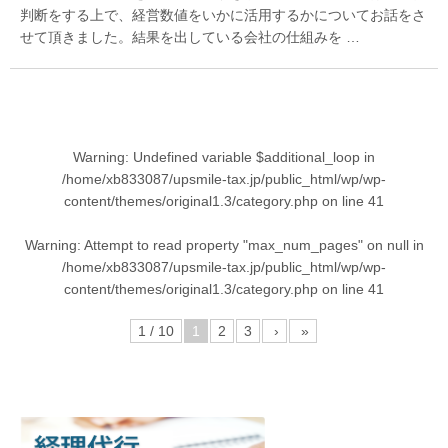
判断をする上で、経営数値をいかに活用するかについてお話をさ
せて頂きました。結果を出している会社の仕組みを …
Warning
: Undefined variable $additional_loop in
/home/xb833087/upsmile-tax.jp/public_html/wp/wp-
content/themes/original1.3/category.php
on line
41
Warning
: Attempt to read property "max_num_pages" on null in
/home/xb833087/upsmile-tax.jp/public_html/wp/wp-
content/themes/original1.3/category.php
on line
41
1 / 10
1
2
3
›
»