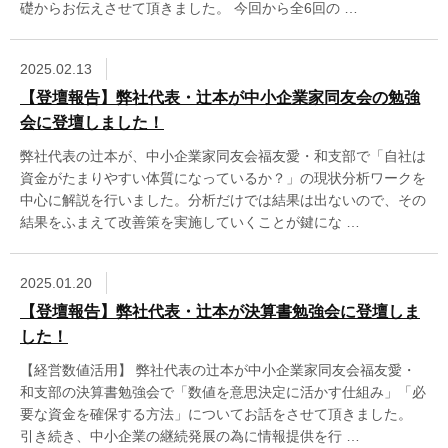
礎からお伝えさせて頂きました。 今回から全6回の …
2025.02.13
【登壇報告】弊社代表・辻本が中小企業家同友会の勉強
会に登壇しました！
弊社代表の辻本が、中小企業家同友会福友愛・和支部で「自社は
資金がたまりやすい体質になっているか？」の現状分析ワークを
中心に解説を行いました。分析だけでは結果は出ないので、その
結果をふまえて改善策を実施していくことが鍵にな …
2025.01.20
【登壇報告】弊社代表・辻本が決算書勉強会に登壇しま
した！
【経営数値活用】 弊社代表の辻本が中小企業家同友会福友愛・
和支部の決算書勉強会で「数値を意思決定に活かす仕組み」「必
要な資金を確保する方法」についてお話をさせて頂きました。
引き続き、中小企業の継続発展の為に情報提供を行 …