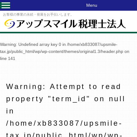
Menu
お客様の事業の永続・発展をお手伝いします。
Warning
: Undefined array key 0 in
/home/xb833087/upsmile-
tax.jp/public_html/wp/wp-content/themes/original1.3/header.php
on
line
141
Warning
: Attempt to read
property "term_id" on null
in
/home/xb833087/upsmile-
tax.jp/public_html/wp/wp-